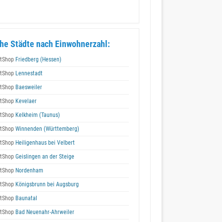
he Städte nach Einwohnerzahl:
tShop
Friedberg (Hessen)
tShop
Lennestadt
tShop
Baesweiler
tShop
Kevelaer
tShop
Kelkheim (Taunus)
tShop
Winnenden (Württemberg)
tShop
Heiligenhaus bei Velbert
tShop
Geislingen an der Steige
tShop
Nordenham
tShop
Königsbrunn bei Augsburg
tShop
Baunatal
tShop
Bad Neuenahr-Ahrweiler