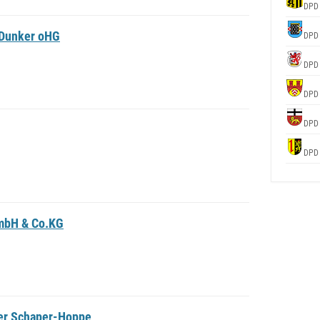
DPD
 Dunker oHG
DPD
DPD
DPD
DPD
DPD
mbH & Co.KG
ner Schaper-Hoppe