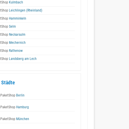
tShop
Kulmbach
tShop
Leichlingen (Rheinland)
tShop
Hamminkeln
tShop
Selm
tShop
Neckarsulm
tShop
Mechernich
tShop
Rathenow
tShop
Landsberg am Lech
 Städte
 PaketShop
Berlin
 PaketShop
Hamburg
 PaketShop
München