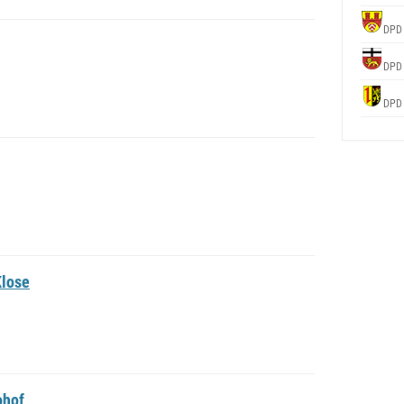
DPD
DPD
DPD
Klose
ohof