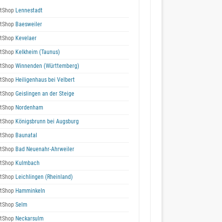
tShop
Lennestadt
tShop
Baesweiler
tShop
Kevelaer
tShop
Kelkheim (Taunus)
tShop
Winnenden (Württemberg)
tShop
Heiligenhaus bei Velbert
tShop
Geislingen an der Steige
tShop
Nordenham
tShop
Königsbrunn bei Augsburg
tShop
Baunatal
tShop
Bad Neuenahr-Ahrweiler
tShop
Kulmbach
tShop
Leichlingen (Rheinland)
tShop
Hamminkeln
tShop
Selm
tShop
Neckarsulm