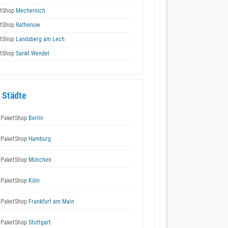
tShop
Mechernich
tShop
Rathenow
tShop
Landsberg am Lech
tShop
Sankt Wendel
 Städte
 PaketShop
Berlin
 PaketShop
Hamburg
 PaketShop
München
 PaketShop
Köln
 PaketShop
Frankfurt am Main
 PaketShop
Stuttgart