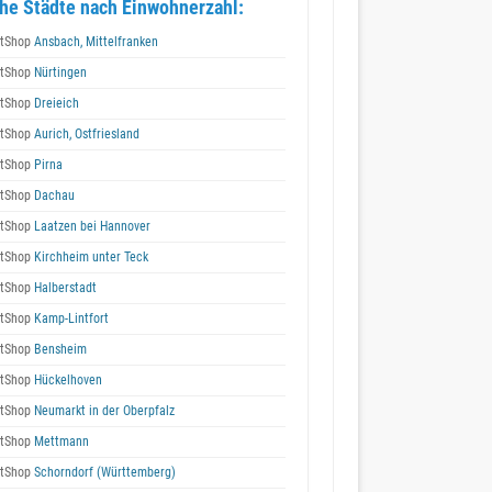
he Städte nach Einwohnerzahl:
tShop
Ansbach, Mittelfranken
tShop
Nürtingen
tShop
Dreieich
tShop
Aurich, Ostfriesland
tShop
Pirna
tShop
Dachau
tShop
Laatzen bei Hannover
tShop
Kirchheim unter Teck
tShop
Halberstadt
tShop
Kamp-Lintfort
tShop
Bensheim
tShop
Hückelhoven
tShop
Neumarkt in der Oberpfalz
tShop
Mettmann
tShop
Schorndorf (Württemberg)