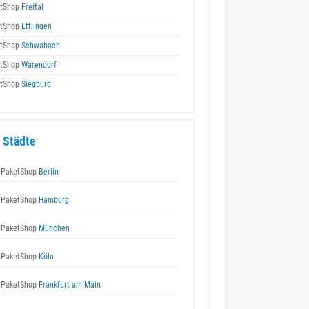
tShop
Freital
tShop
Ettlingen
tShop
Schwabach
tShop
Warendorf
tShop
Siegburg
 Städte
 PaketShop
Berlin
 PaketShop
Hamburg
 PaketShop
München
 PaketShop
Köln
 PaketShop
Frankfurt am Main