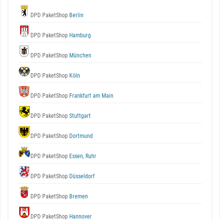
DPD PaketShop
Berlin
DPD PaketShop
Hamburg
DPD PaketShop
München
DPD PaketShop
Köln
DPD PaketShop
Frankfurt am Main
DPD PaketShop
Stuttgart
DPD PaketShop
Dortmund
DPD PaketShop
Essen, Ruhr
DPD PaketShop
Düsseldorf
DPD PaketShop
Bremen
DPD PaketShop
Hannover