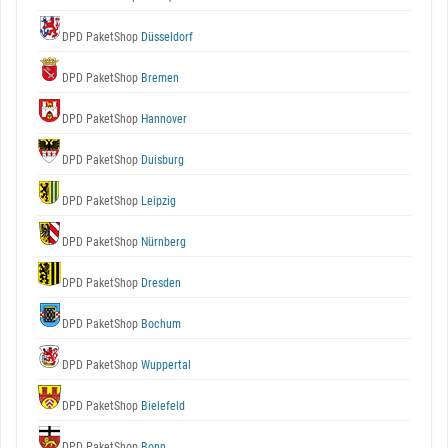
DPD PaketShop
Düsseldorf
DPD PaketShop
Bremen
DPD PaketShop
Hannover
DPD PaketShop
Duisburg
DPD PaketShop
Leipzig
DPD PaketShop
Nürnberg
DPD PaketShop
Dresden
DPD PaketShop
Bochum
DPD PaketShop
Wuppertal
DPD PaketShop
Bielefeld
DPD PaketShop
Bonn