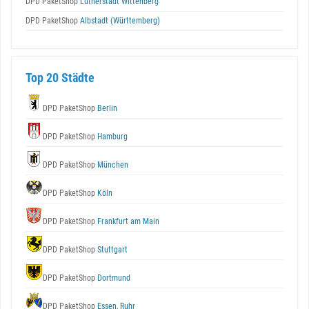
DPD PaketShop
Lutherstadt Wittenberg
DPD PaketShop
Albstadt (Württemberg)
Top 20 Städte
DPD PaketShop
Berlin
DPD PaketShop
Hamburg
DPD PaketShop
München
DPD PaketShop
Köln
DPD PaketShop
Frankfurt am Main
DPD PaketShop
Stuttgart
DPD PaketShop
Dortmund
DPD PaketShop
Essen, Ruhr