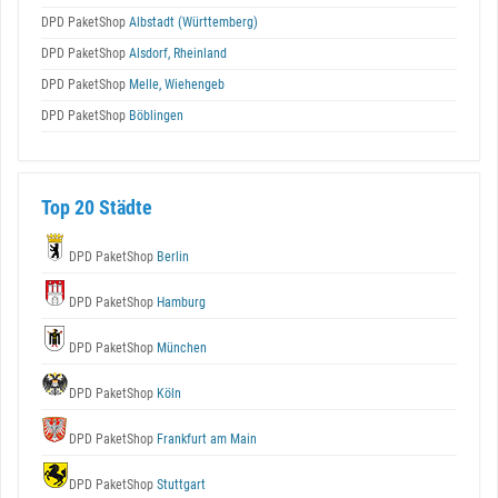
DPD PaketShop
Albstadt (Württemberg)
DPD PaketShop
Alsdorf, Rheinland
DPD PaketShop
Melle, Wiehengeb
DPD PaketShop
Böblingen
Top 20 Städte
DPD PaketShop
Berlin
DPD PaketShop
Hamburg
DPD PaketShop
München
DPD PaketShop
Köln
DPD PaketShop
Frankfurt am Main
DPD PaketShop
Stuttgart