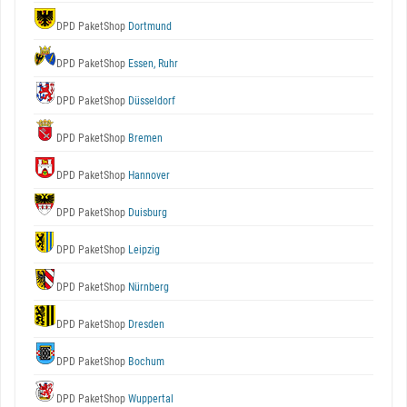
DPD PaketShop
Dortmund
DPD PaketShop
Essen, Ruhr
DPD PaketShop
Düsseldorf
DPD PaketShop
Bremen
DPD PaketShop
Hannover
DPD PaketShop
Duisburg
DPD PaketShop
Leipzig
DPD PaketShop
Nürnberg
DPD PaketShop
Dresden
DPD PaketShop
Bochum
DPD PaketShop
Wuppertal