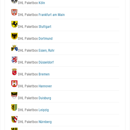
DHL Paketbox
Köln
DHL Paketbox
Frankfurt am Main
DHL Paketbox
Stuttgart
DHL Paketbox
Dortmund
DHL Paketbox
Essen, Ruhr
DHL Paketbox
Düsseldorf
DHL Paketbox
Bremen
DHL Paketbox
Hannover
DHL Paketbox
Duisburg
DHL Paketbox
Leipzig
DHL Paketbox
Nürnberg