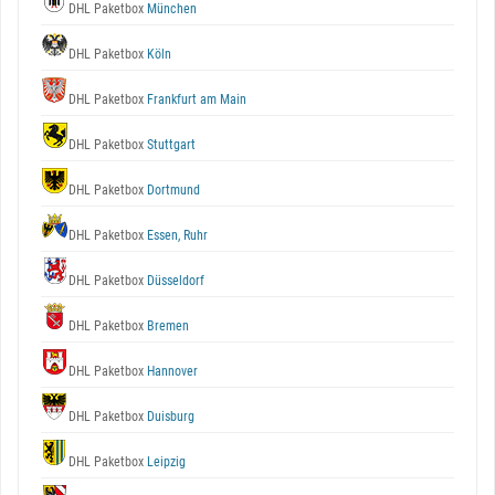
DHL Paketbox
München
DHL Paketbox
Köln
DHL Paketbox
Frankfurt am Main
DHL Paketbox
Stuttgart
DHL Paketbox
Dortmund
DHL Paketbox
Essen, Ruhr
DHL Paketbox
Düsseldorf
DHL Paketbox
Bremen
DHL Paketbox
Hannover
DHL Paketbox
Duisburg
DHL Paketbox
Leipzig