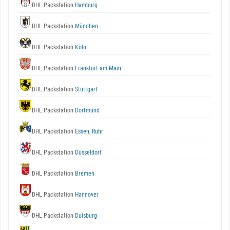
DHL Packstation
Hamburg
DHL Packstation
München
DHL Packstation
Köln
DHL Packstation
Frankfurt am Main
DHL Packstation
Stuttgart
DHL Packstation
Dortmund
DHL Packstation
Essen, Ruhr
DHL Packstation
Düsseldorf
DHL Packstation
Bremen
DHL Packstation
Hannover
DHL Packstation
Duisburg