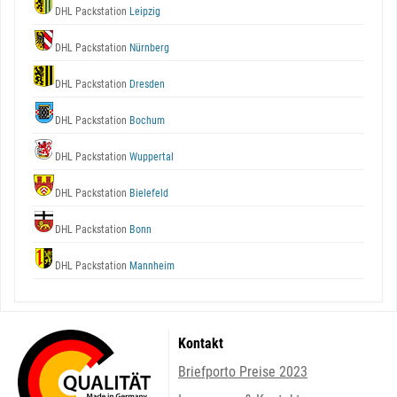
DHL Packstation
Leipzig
DHL Packstation
Nürnberg
DHL Packstation
Dresden
DHL Packstation
Bochum
DHL Packstation
Wuppertal
DHL Packstation
Bielefeld
DHL Packstation
Bonn
DHL Packstation
Mannheim
Kontakt
Briefporto Preise 2023