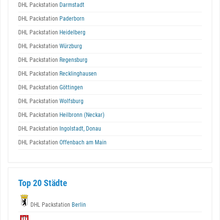
DHL Packstation
Darmstadt
DHL Packstation
Paderborn
DHL Packstation
Heidelberg
DHL Packstation
Würzburg
DHL Packstation
Regensburg
DHL Packstation
Recklinghausen
DHL Packstation
Göttingen
DHL Packstation
Wolfsburg
DHL Packstation
Heilbronn (Neckar)
DHL Packstation
Ingolstadt, Donau
DHL Packstation
Offenbach am Main
Top 20 Städte
DHL Packstation
Berlin