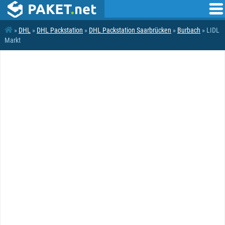
»
DHL
»
DHL Packstation
»
DHL Packstation Saarbrücken
»
Burbach
» LIDL
Markt