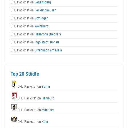
DHL Packstation
Regensburg
DHL Packstation
Recklinghausen
DHL Packstation
Göttingen
DHL Packstation
Wolfsburg
DHL Packstation
Heilbronn (Neckar)
DHL Packstation
Ingolstadt, Donau
DHL Packstation
Offenbach am Main
Top 20 Städte
DHL Packstation
Berlin
DHL Packstation
Hamburg
DHL Packstation
München
DHL Packstation
Köln