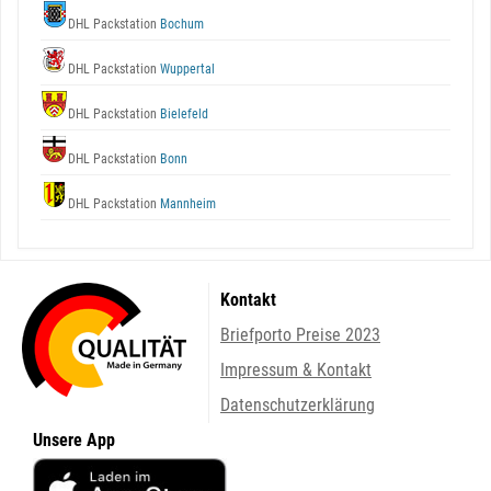
DHL Packstation
Bochum
DHL Packstation
Wuppertal
DHL Packstation
Bielefeld
DHL Packstation
Bonn
DHL Packstation
Mannheim
Kontakt
Briefporto Preise 2023
Impressum & Kontakt
Datenschutzerklärung
Unsere App