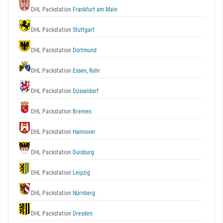
DHL Packstation
Frankfurt am Main
DHL Packstation
Stuttgart
DHL Packstation
Dortmund
DHL Packstation
Essen, Ruhr
DHL Packstation
Düsseldorf
DHL Packstation
Bremen
DHL Packstation
Hannover
DHL Packstation
Duisburg
DHL Packstation
Leipzig
DHL Packstation
Nürnberg
DHL Packstation
Dresden