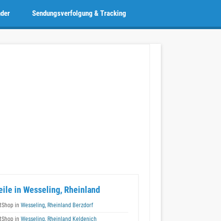
nder
Sendungsverfolgung & Tracking
eile in Wesseling, Rheinland
tShop in
Wesseling, Rheinland Berzdorf
tShop in
Wesseling, Rheinland Keldenich