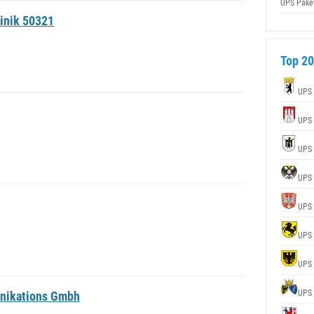
UPS Pake
inik 50321
Top 20
UPS
UPS
UPS
UPS
UPS
UPS
UPS
UPS
nikations Gmbh