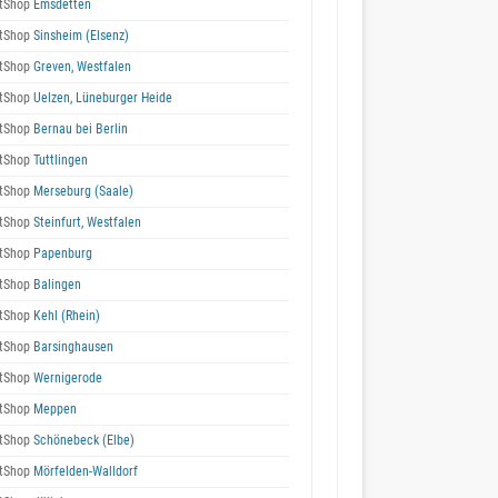
tShop
Emsdetten
tShop
Sinsheim (Elsenz)
tShop
Greven, Westfalen
tShop
Uelzen, Lüneburger Heide
tShop
Bernau bei Berlin
tShop
Tuttlingen
tShop
Merseburg (Saale)
tShop
Steinfurt, Westfalen
tShop
Papenburg
tShop
Balingen
tShop
Kehl (Rhein)
tShop
Barsinghausen
tShop
Wernigerode
tShop
Meppen
tShop
Schönebeck (Elbe)
tShop
Mörfelden-Walldorf