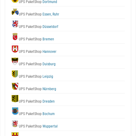
UPS PaketShop
Dortmund
UPS PaketShop
Essen, Ruhr
UPS PaketShop
Düsseldorf
UPS PaketShop
Bremen
UPS PaketShop
Hannover
UPS PaketShop
Duisburg
UPS PaketShop
Leipzig
UPS PaketShop
Nürnberg
UPS PaketShop
Dresden
UPS PaketShop
Bochum
UPS PaketShop
Wuppertal