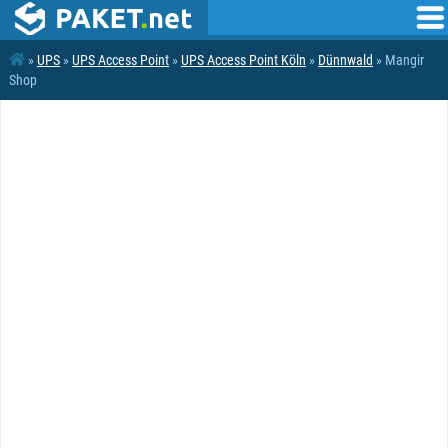
»
UPS
»
UPS Access Point
»
UPS Access Point Köln
»
Dünnwald
» Mangir
Shop