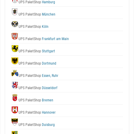
UPS PaketShop
Hamburg
UPS PaketShop
München
UPS PaketShop
Köln
UPS PaketShop
Frankfurt am Main
UPS PaketShop
Stuttgart
UPS PaketShop
Dortmund
UPS PaketShop
Essen, Ruhr
UPS PaketShop
Düsseldorf
UPS PaketShop
Bremen
UPS PaketShop
Hannover
UPS PaketShop
Duisburg