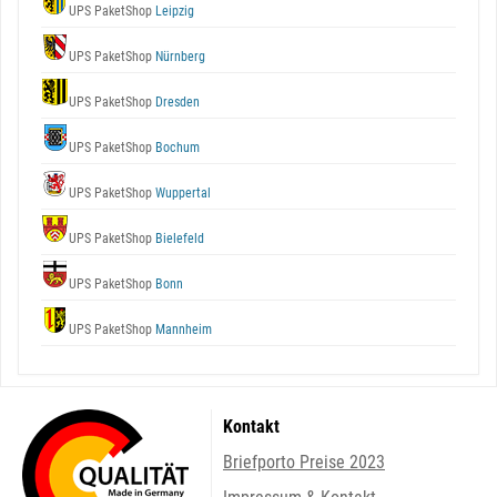
UPS PaketShop
Leipzig
UPS PaketShop
Nürnberg
UPS PaketShop
Dresden
UPS PaketShop
Bochum
UPS PaketShop
Wuppertal
UPS PaketShop
Bielefeld
UPS PaketShop
Bonn
UPS PaketShop
Mannheim
Kontakt
Briefporto Preise 2023