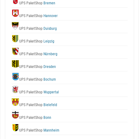
UPS PaketShop
Bremen
UPS PaketShop
Hannover
UPS PaketShop
Duisburg
UPS PaketShop
Leipzig
UPS PaketShop
Nürnberg
UPS PaketShop
Dresden
UPS PaketShop
Bochum
UPS PaketShop
Wuppertal
UPS PaketShop
Bielefeld
UPS PaketShop
Bonn
UPS PaketShop
Mannheim