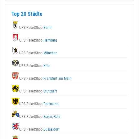
Top 20 Städte
UPS PaketShop
Berlin
UPS PaketShop
Hamburg
UPS PaketShop
München
UPS PaketShop
Köln
UPS PaketShop
Frankfurt am Main
UPS PaketShop
Stuttgart
UPS PaketShop
Dortmund
UPS PaketShop
Essen, Ruhr
UPS PaketShop
Düsseldorf