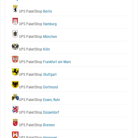
UPS PaketShop
Berlin
UPS PaketShop
Hamburg
UPS PaketShop
München
UPS PaketShop
Köln
UPS PaketShop
Frankfurt am Main
UPS PaketShop
Stuttgart
UPS PaketShop
Dortmund
UPS PaketShop
Essen, Ruhr
UPS PaketShop
Düsseldorf
UPS PaketShop
Bremen
UPS PaketShop
Hannover