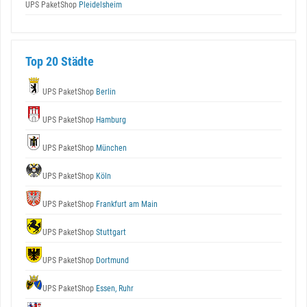
UPS PaketShop
Pleidelsheim
Top 20 Städte
UPS PaketShop
Berlin
UPS PaketShop
Hamburg
UPS PaketShop
München
UPS PaketShop
Köln
UPS PaketShop
Frankfurt am Main
UPS PaketShop
Stuttgart
UPS PaketShop
Dortmund
UPS PaketShop
Essen, Ruhr