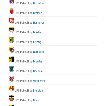
UPS PaketShop
Düsseldorf
UPS PaketShop
Bremen
UPS PaketShop
Hannover
UPS PaketShop
Duisburg
UPS PaketShop
Leipzig
UPS PaketShop
Nürnberg
UPS PaketShop
Dresden
UPS PaketShop
Bochum
UPS PaketShop
Wuppertal
UPS PaketShop
Bielefeld
UPS PaketShop
Bonn