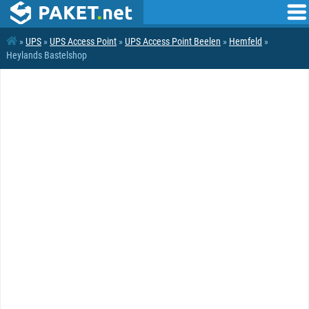
»
UPS
»
UPS Access Point
»
UPS Access Point Beelen
»
Hemfeld
»
Heylands Bastelshop