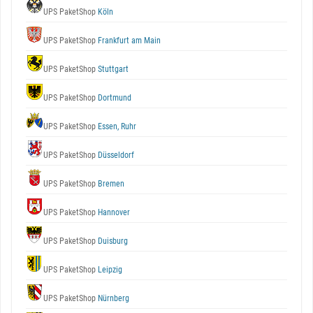
UPS PaketShop
Köln
UPS PaketShop
Frankfurt am Main
UPS PaketShop
Stuttgart
UPS PaketShop
Dortmund
UPS PaketShop
Essen, Ruhr
UPS PaketShop
Düsseldorf
UPS PaketShop
Bremen
UPS PaketShop
Hannover
UPS PaketShop
Duisburg
UPS PaketShop
Leipzig
UPS PaketShop
Nürnberg