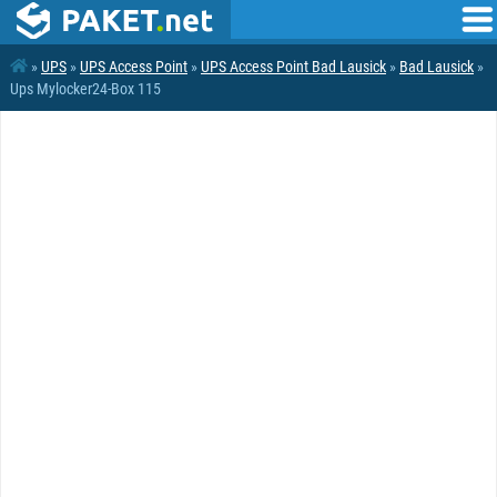
»
UPS
»
UPS Access Point
»
UPS Access Point Bad Lausick
»
Bad Lausick
»
Ups Mylocker24-Box 115