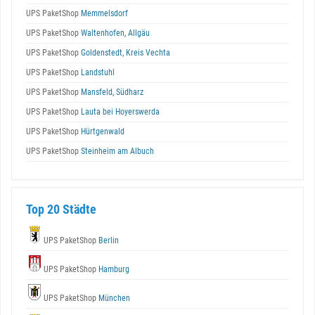
UPS PaketShop
Memmelsdorf
UPS PaketShop
Waltenhofen, Allgäu
UPS PaketShop
Goldenstedt, Kreis Vechta
UPS PaketShop
Landstuhl
UPS PaketShop
Mansfeld, Südharz
UPS PaketShop
Lauta bei Hoyerswerda
UPS PaketShop
Hürtgenwald
UPS PaketShop
Steinheim am Albuch
Top 20 Städte
UPS PaketShop
Berlin
UPS PaketShop
Hamburg
UPS PaketShop
München