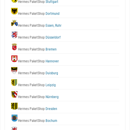
Hermes PaketShop
Stuttgart
Hermes PaketShop
Dortmund
Hermes PaketShop
Essen, Ruhr
Hermes PaketShop
Düsseldorf
Hermes PaketShop
Bremen
Hermes PaketShop
Hannover
Hermes PaketShop
Duisburg
Hermes PaketShop
Leipzig
Hermes PaketShop
Nürnberg
Hermes PaketShop
Dresden
Hermes PaketShop
Bochum