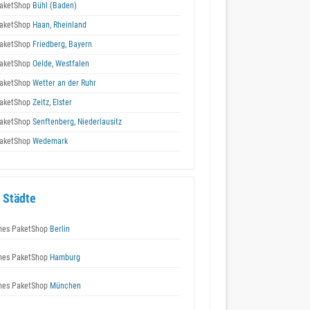
aketShop
Bühl (Baden)
aketShop
Haan, Rheinland
aketShop
Friedberg, Bayern
aketShop
Oelde, Westfalen
aketShop
Wetter an der Ruhr
aketShop
Zeitz, Elster
aketShop
Senftenberg, Niederlausitz
aketShop
Wedemark
 Städte
es PaketShop
Berlin
es PaketShop
Hamburg
es PaketShop
München