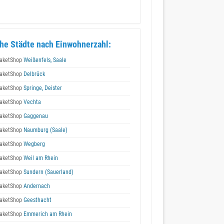
he Städte nach Einwohnerzahl:
aketShop
Weißenfels, Saale
aketShop
Delbrück
aketShop
Springe, Deister
aketShop
Vechta
aketShop
Gaggenau
aketShop
Naumburg (Saale)
aketShop
Wegberg
aketShop
Weil am Rhein
aketShop
Sundern (Sauerland)
aketShop
Andernach
aketShop
Geesthacht
aketShop
Emmerich am Rhein