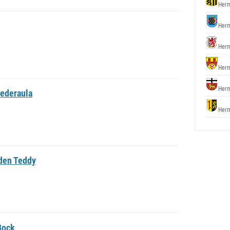
Herm
Herm
Herm
Herm
Herm
ederaula
Herm
den Teddy
Bock