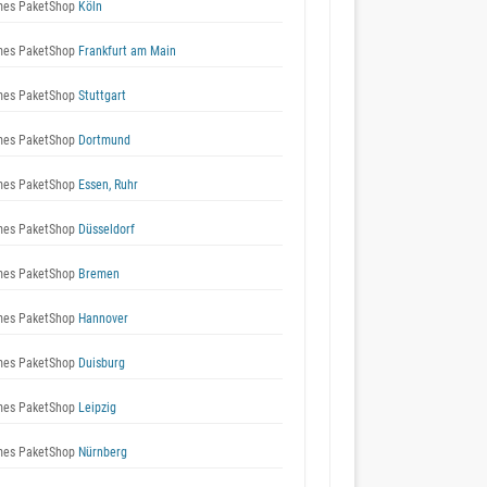
es PaketShop
Köln
es PaketShop
Frankfurt am Main
es PaketShop
Stuttgart
es PaketShop
Dortmund
es PaketShop
Essen, Ruhr
es PaketShop
Düsseldorf
es PaketShop
Bremen
es PaketShop
Hannover
es PaketShop
Duisburg
es PaketShop
Leipzig
es PaketShop
Nürnberg