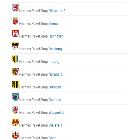
Hermes PaketShop
Düsseldorf
Hermes PaketShop
Bremen
Hermes PaketShop
Hannover
Hermes PaketShop
Duisburg
Hermes PaketShop
Leipzig
Hermes PaketShop
Nürnberg
Hermes PaketShop
Dresden
Hermes PaketShop
Bochum
Hermes PaketShop
Wuppertal
Hermes PaketShop
Bielefeld
Hermes PaketShop
Bonn