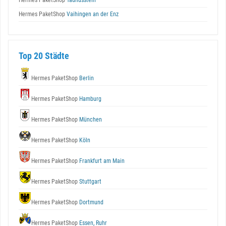
Hermes PaketShop
Taunusstein
Hermes PaketShop
Vaihingen an der Enz
Top 20 Städte
Hermes PaketShop
Berlin
Hermes PaketShop
Hamburg
Hermes PaketShop
München
Hermes PaketShop
Köln
Hermes PaketShop
Frankfurt am Main
Hermes PaketShop
Stuttgart
Hermes PaketShop
Dortmund
Hermes PaketShop
Essen, Ruhr