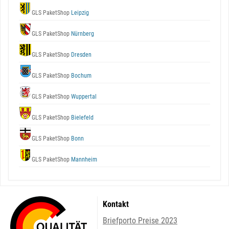
GLS PaketShop
Leipzig
GLS PaketShop
Nürnberg
GLS PaketShop
Dresden
GLS PaketShop
Bochum
GLS PaketShop
Wuppertal
GLS PaketShop
Bielefeld
GLS PaketShop
Bonn
GLS PaketShop
Mannheim
Kontakt
Briefporto Preise 2023