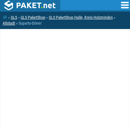
»
GLS
»
GLS PaketShop
»
GLS PaketShop Halle, Kreis Holzminden
»
Altstadt
» Suparto-Döner