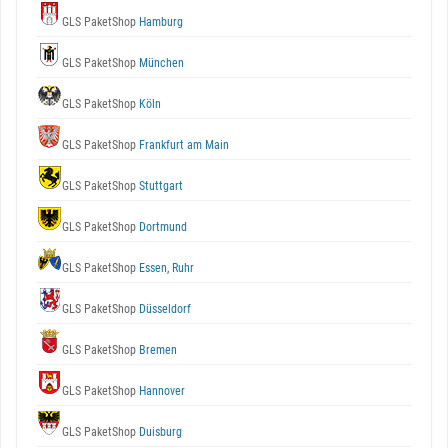
GLS PaketShop
Hamburg
GLS PaketShop
München
GLS PaketShop
Köln
GLS PaketShop
Frankfurt am Main
GLS PaketShop
Stuttgart
GLS PaketShop
Dortmund
GLS PaketShop
Essen, Ruhr
GLS PaketShop
Düsseldorf
GLS PaketShop
Bremen
GLS PaketShop
Hannover
GLS PaketShop
Duisburg