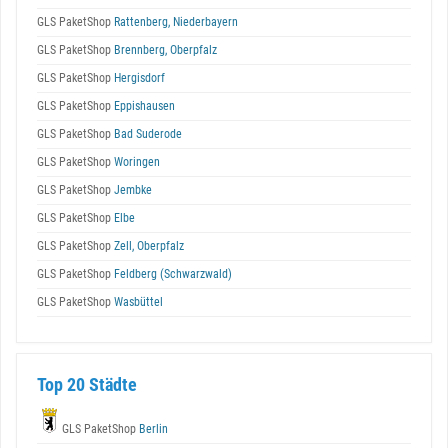
GLS PaketShop
Rattenberg, Niederbayern
GLS PaketShop
Brennberg, Oberpfalz
GLS PaketShop
Hergisdorf
GLS PaketShop
Eppishausen
GLS PaketShop
Bad Suderode
GLS PaketShop
Woringen
GLS PaketShop
Jembke
GLS PaketShop
Elbe
GLS PaketShop
Zell, Oberpfalz
GLS PaketShop
Feldberg (Schwarzwald)
GLS PaketShop
Wasbüttel
Top 20 Städte
GLS PaketShop
Berlin