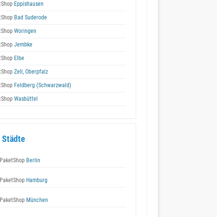
tShop
Eppishausen
tShop
Bad Suderode
tShop
Woringen
tShop
Jembke
tShop
Elbe
tShop
Zell, Oberpfalz
tShop
Feldberg (Schwarzwald)
tShop
Wasbüttel
 Städte
PaketShop
Berlin
PaketShop
Hamburg
PaketShop
München