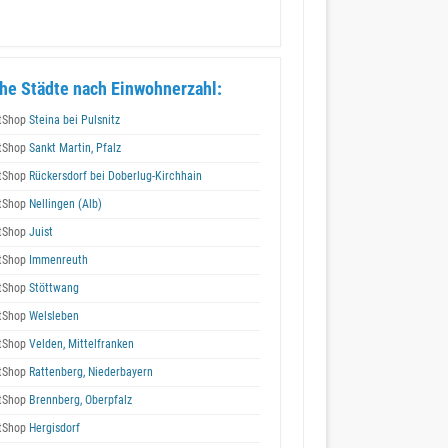
he Städte nach Einwohnerzahl:
tShop
Steina bei Pulsnitz
tShop
Sankt Martin, Pfalz
tShop
Rückersdorf bei Doberlug-Kirchhain
tShop
Nellingen (Alb)
tShop
Juist
tShop
Immenreuth
tShop
Stöttwang
tShop
Welsleben
tShop
Velden, Mittelfranken
tShop
Rattenberg, Niederbayern
tShop
Brennberg, Oberpfalz
tShop
Hergisdorf