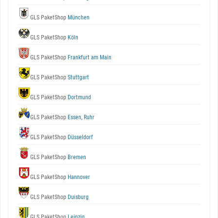
GLS PaketShop
München
GLS PaketShop
Köln
GLS PaketShop
Frankfurt am Main
GLS PaketShop
Stuttgart
GLS PaketShop
Dortmund
GLS PaketShop
Essen, Ruhr
GLS PaketShop
Düsseldorf
GLS PaketShop
Bremen
GLS PaketShop
Hannover
GLS PaketShop
Duisburg
GLS PaketShop
Leipzig