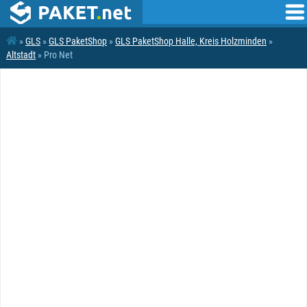
»
GLS
»
GLS PaketShop
»
GLS PaketShop Halle, Kreis Holzminden
»
Altstadt
» Pro Net