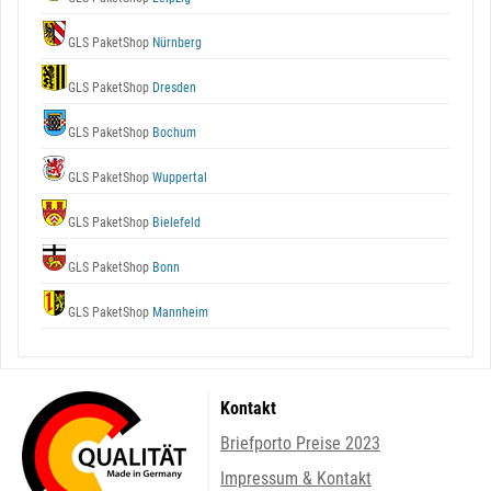
GLS PaketShop
Nürnberg
GLS PaketShop
Dresden
GLS PaketShop
Bochum
GLS PaketShop
Wuppertal
GLS PaketShop
Bielefeld
GLS PaketShop
Bonn
GLS PaketShop
Mannheim
Kontakt
Briefporto Preise 2023
Impressum & Kontakt