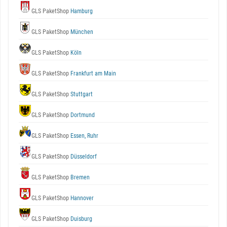
GLS PaketShop
Hamburg
GLS PaketShop
München
GLS PaketShop
Köln
GLS PaketShop
Frankfurt am Main
GLS PaketShop
Stuttgart
GLS PaketShop
Dortmund
GLS PaketShop
Essen, Ruhr
GLS PaketShop
Düsseldorf
GLS PaketShop
Bremen
GLS PaketShop
Hannover
GLS PaketShop
Duisburg