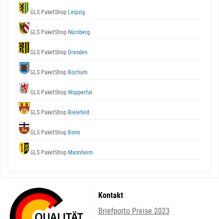
GLS PaketShop
Leipzig
GLS PaketShop
Nürnberg
GLS PaketShop
Dresden
GLS PaketShop
Bochum
GLS PaketShop
Wuppertal
GLS PaketShop
Bielefeld
GLS PaketShop
Bonn
GLS PaketShop
Mannheim
Kontakt
Briefporto Preise 2023