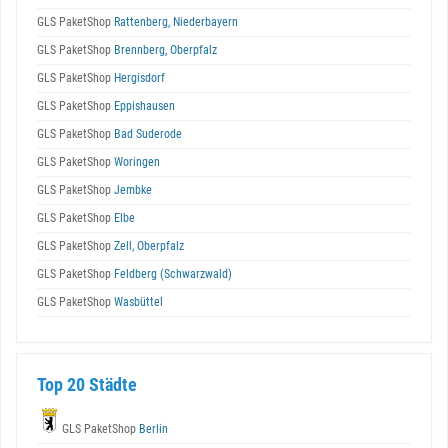
GLS PaketShop
Rattenberg, Niederbayern
GLS PaketShop
Brennberg, Oberpfalz
GLS PaketShop
Hergisdorf
GLS PaketShop
Eppishausen
GLS PaketShop
Bad Suderode
GLS PaketShop
Woringen
GLS PaketShop
Jembke
GLS PaketShop
Elbe
GLS PaketShop
Zell, Oberpfalz
GLS PaketShop
Feldberg (Schwarzwald)
GLS PaketShop
Wasbüttel
Top 20 Städte
GLS PaketShop
Berlin