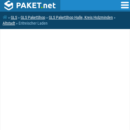
»
GLS
»
GLS PaketShop
»
GLS PaketShop Halle, Kreis Holzminden
»
Altstadt
» Eritreischer Laden