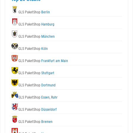
GLS PaketShop
Berlin
GLS PaketShop
Hamburg
GLS PaketShop
München
GLS PaketShop
Köln
GLS PaketShop
Frankfurt am Main
GLS PaketShop
Stuttgart
GLS PaketShop
Dortmund
GLS PaketShop
Essen, Ruhr
GLS PaketShop
Düsseldorf
GLS PaketShop
Bremen