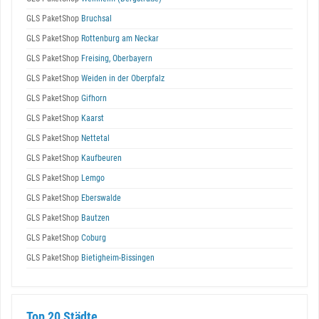
GLS PaketShop
Bruchsal
GLS PaketShop
Rottenburg am Neckar
GLS PaketShop
Freising, Oberbayern
GLS PaketShop
Weiden in der Oberpfalz
GLS PaketShop
Gifhorn
GLS PaketShop
Kaarst
GLS PaketShop
Nettetal
GLS PaketShop
Kaufbeuren
GLS PaketShop
Lemgo
GLS PaketShop
Eberswalde
GLS PaketShop
Bautzen
GLS PaketShop
Coburg
GLS PaketShop
Bietigheim-Bissingen
Top 20 Städte