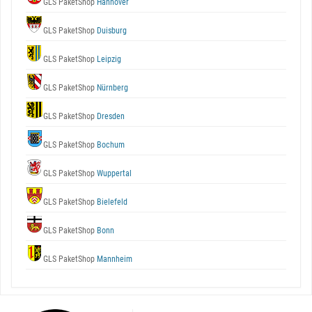
GLS PaketShop
Hannover
GLS PaketShop
Duisburg
GLS PaketShop
Leipzig
GLS PaketShop
Nürnberg
GLS PaketShop
Dresden
GLS PaketShop
Bochum
GLS PaketShop
Wuppertal
GLS PaketShop
Bielefeld
GLS PaketShop
Bonn
GLS PaketShop
Mannheim