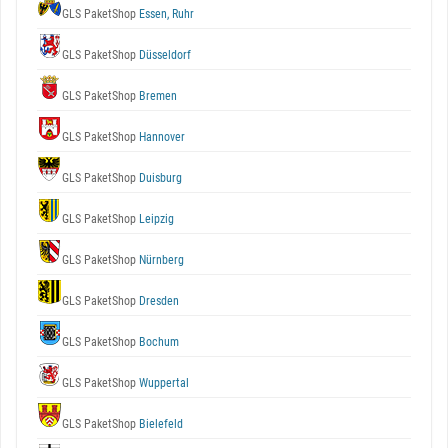
GLS PaketShop
Essen, Ruhr
GLS PaketShop
Düsseldorf
GLS PaketShop
Bremen
GLS PaketShop
Hannover
GLS PaketShop
Duisburg
GLS PaketShop
Leipzig
GLS PaketShop
Nürnberg
GLS PaketShop
Dresden
GLS PaketShop
Bochum
GLS PaketShop
Wuppertal
GLS PaketShop
Bielefeld