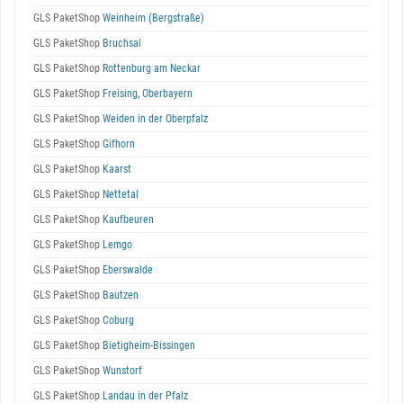
GLS PaketShop
Weinheim (Bergstraße)
GLS PaketShop
Bruchsal
GLS PaketShop
Rottenburg am Neckar
GLS PaketShop
Freising, Oberbayern
GLS PaketShop
Weiden in der Oberpfalz
GLS PaketShop
Gifhorn
GLS PaketShop
Kaarst
GLS PaketShop
Nettetal
GLS PaketShop
Kaufbeuren
GLS PaketShop
Lemgo
GLS PaketShop
Eberswalde
GLS PaketShop
Bautzen
GLS PaketShop
Coburg
GLS PaketShop
Bietigheim-Bissingen
GLS PaketShop
Wunstorf
GLS PaketShop
Landau in der Pfalz