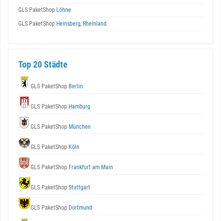
GLS PaketShop
Löhne
GLS PaketShop
Heinsberg, Rheinland
Top 20 Städte
GLS PaketShop
Berlin
GLS PaketShop
Hamburg
GLS PaketShop
München
GLS PaketShop
Köln
GLS PaketShop
Frankfurt am Main
GLS PaketShop
Stuttgart
GLS PaketShop
Dortmund