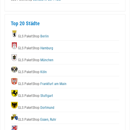
Top 20 Städte
GLS PaketShop
Berlin
GLS PaketShop
Hamburg
GLS PaketShop
München
GLS PaketShop
Köln
GLS PaketShop
Frankfurt am Main
GLS PaketShop
Stuttgart
GLS PaketShop
Dortmund
GLS PaketShop
Essen, Ruhr