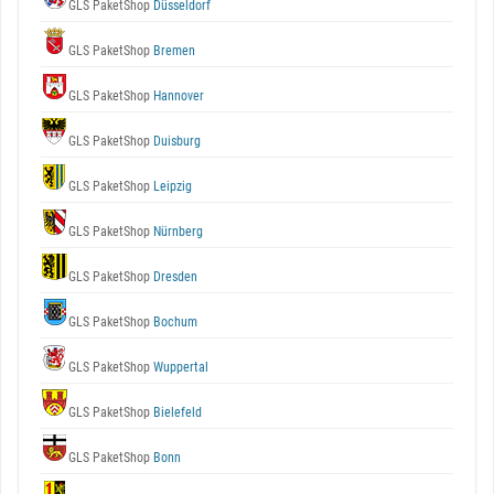
GLS PaketShop
Düsseldorf
GLS PaketShop
Bremen
GLS PaketShop
Hannover
GLS PaketShop
Duisburg
GLS PaketShop
Leipzig
GLS PaketShop
Nürnberg
GLS PaketShop
Dresden
GLS PaketShop
Bochum
GLS PaketShop
Wuppertal
GLS PaketShop
Bielefeld
GLS PaketShop
Bonn