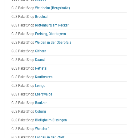
GLS PaketShop
Weinheim (Bergstraße)
GLS PaketShop
Bruchsal
GLS PaketShop
Rottenburg am Neckar
GLS PaketShop
Freising, Oberbayern
GLS PaketShop
Weiden in der Oberpfalz
GLS PaketShop
Gifhorn
GLS PaketShop
Kaarst
GLS PaketShop
Nettetal
GLS PaketShop
Kaufbeuren
GLS PaketShop
Lemgo
GLS PaketShop
Eberswalde
GLS PaketShop
Bautzen
GLS PaketShop
Coburg
GLS PaketShop
Bietigheim-Bissingen
GLS PaketShop
Wunstorf
GLS PaketShop
Landau in der Pfalz