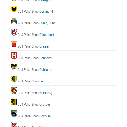
GLS PaketShop
Stuttgart
GLS PaketShop
Dortmund
GLS PaketShop
Essen, Ruhr
GLS PaketShop
Düsseldorf
GLS PaketShop
Bremen
GLS PaketShop
Hannover
GLS PaketShop
Duisburg
GLS PaketShop
Leipzig
GLS PaketShop
Nürnberg
GLS PaketShop
Dresden
GLS PaketShop
Bochum