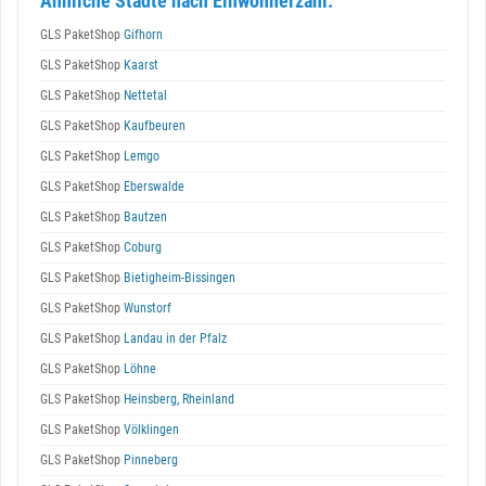
Ähnliche Städte nach Einwohnerzahl:
GLS PaketShop
Gifhorn
GLS PaketShop
Kaarst
GLS PaketShop
Nettetal
GLS PaketShop
Kaufbeuren
GLS PaketShop
Lemgo
GLS PaketShop
Eberswalde
GLS PaketShop
Bautzen
GLS PaketShop
Coburg
GLS PaketShop
Bietigheim-Bissingen
GLS PaketShop
Wunstorf
GLS PaketShop
Landau in der Pfalz
GLS PaketShop
Löhne
GLS PaketShop
Heinsberg, Rheinland
GLS PaketShop
Völklingen
GLS PaketShop
Pinneberg