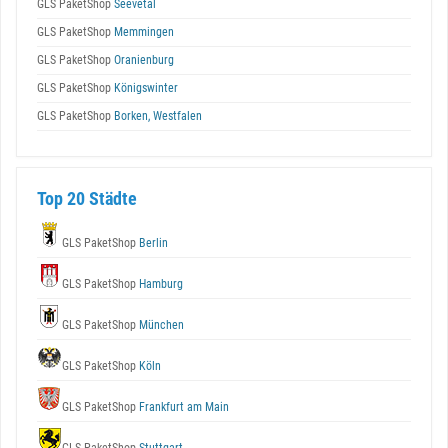
GLS PaketShop
Seevetal
GLS PaketShop
Memmingen
GLS PaketShop
Oranienburg
GLS PaketShop
Königswinter
GLS PaketShop
Borken, Westfalen
Top 20 Städte
GLS PaketShop
Berlin
GLS PaketShop
Hamburg
GLS PaketShop
München
GLS PaketShop
Köln
GLS PaketShop
Frankfurt am Main