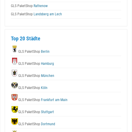
GLS PaketShop
Rathenow
GLS PaketShop
Landsberg am Lech
Top 20 Städte
GLS PaketShop
Berlin
GLS PaketShop
Hamburg
GLS PaketShop
München
GLS PaketShop
Köln
GLS PaketShop
Frankfurt am Main
GLS PaketShop
Stuttgart
GLS PaketShop
Dortmund