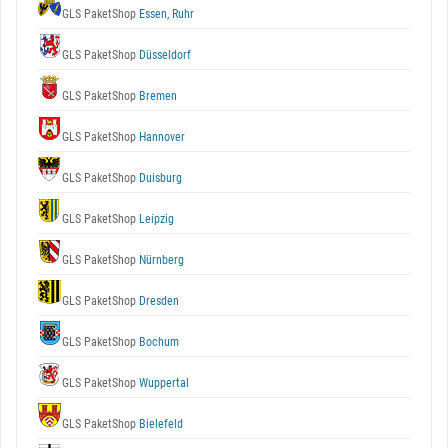
GLS PaketShop
Essen, Ruhr
GLS PaketShop
Düsseldorf
GLS PaketShop
Bremen
GLS PaketShop
Hannover
GLS PaketShop
Duisburg
GLS PaketShop
Leipzig
GLS PaketShop
Nürnberg
GLS PaketShop
Dresden
GLS PaketShop
Bochum
GLS PaketShop
Wuppertal
GLS PaketShop
Bielefeld