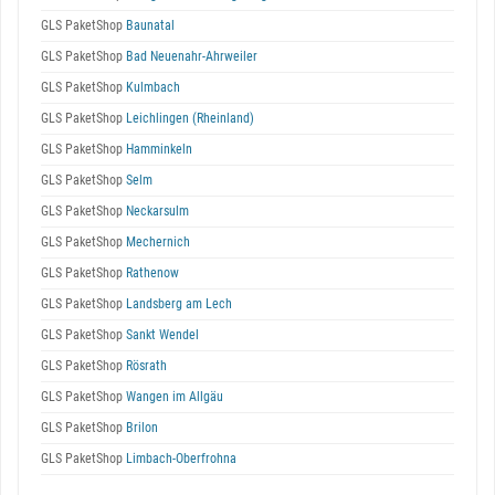
GLS PaketShop
Baunatal
GLS PaketShop
Bad Neuenahr-Ahrweiler
GLS PaketShop
Kulmbach
GLS PaketShop
Leichlingen (Rheinland)
GLS PaketShop
Hamminkeln
GLS PaketShop
Selm
GLS PaketShop
Neckarsulm
GLS PaketShop
Mechernich
GLS PaketShop
Rathenow
GLS PaketShop
Landsberg am Lech
GLS PaketShop
Sankt Wendel
GLS PaketShop
Rösrath
GLS PaketShop
Wangen im Allgäu
GLS PaketShop
Brilon
GLS PaketShop
Limbach-Oberfrohna