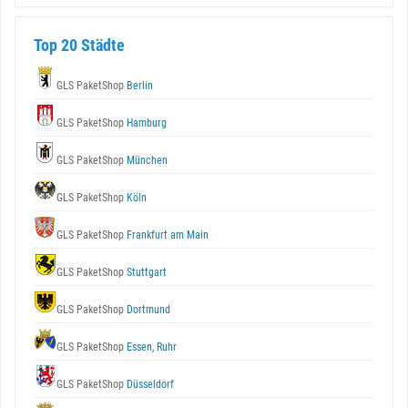
Top 20 Städte
GLS PaketShop
Berlin
GLS PaketShop
Hamburg
GLS PaketShop
München
GLS PaketShop
Köln
GLS PaketShop
Frankfurt am Main
GLS PaketShop
Stuttgart
GLS PaketShop
Dortmund
GLS PaketShop
Essen, Ruhr
GLS PaketShop
Düsseldorf