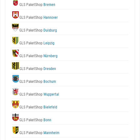
GLS PaketShop
Bremen
GLS PaketShop
Hannover
GLS PaketShop
Duisburg
GLS PaketShop
Leipzig
GLS PaketShop
Nürnberg
GLS PaketShop
Dresden
GLS PaketShop
Bochum
GLS PaketShop
Wuppertal
GLS PaketShop
Bielefeld
GLS PaketShop
Bonn
GLS PaketShop
Mannheim