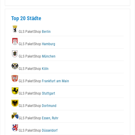
Top 20 Städte
GLS PaketShop
Berlin
GLS PaketShop
Hamburg
GLS PaketShop
München
GLS PaketShop
Köln
GLS PaketShop
Frankfurt am Main
GLS PaketShop
Stuttgart
GLS PaketShop
Dortmund
GLS PaketShop
Essen, Ruhr
GLS PaketShop
Düsseldorf