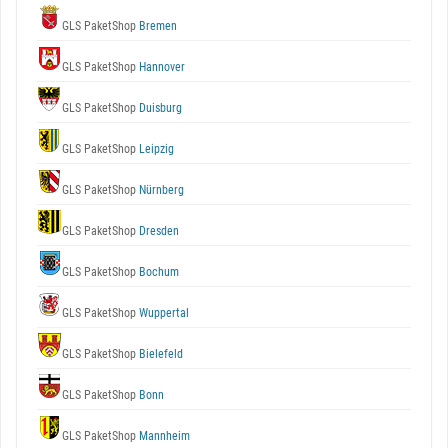
GLS PaketShop
Bremen
GLS PaketShop
Hannover
GLS PaketShop
Duisburg
GLS PaketShop
Leipzig
GLS PaketShop
Nürnberg
GLS PaketShop
Dresden
GLS PaketShop
Bochum
GLS PaketShop
Wuppertal
GLS PaketShop
Bielefeld
GLS PaketShop
Bonn
GLS PaketShop
Mannheim