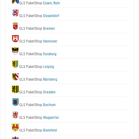
GLS PaketShop
Essen, Ruhr
GLS PaketShop
Düsseldorf
GLS PaketShop
Bremen
GLS PaketShop
Hannover
GLS PaketShop
Duisburg
GLS PaketShop
Leipzig
GLS PaketShop
Nürnberg
GLS PaketShop
Dresden
GLS PaketShop
Bochum
GLS PaketShop
Wuppertal
GLS PaketShop
Bielefeld