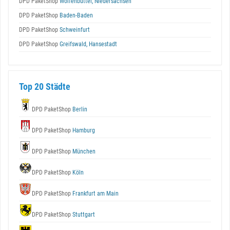
DPD PaketShop
Wolfenbüttel, Niedersachsen
DPD PaketShop
Baden-Baden
DPD PaketShop
Schweinfurt
DPD PaketShop
Greifswald, Hansestadt
Top 20 Städte
DPD PaketShop
Berlin
DPD PaketShop
Hamburg
DPD PaketShop
München
DPD PaketShop
Köln
DPD PaketShop
Frankfurt am Main
DPD PaketShop
Stuttgart