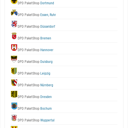
DPD PaketShop
Dortmund
DPD PaketShop
Essen, Ruhr
DPD PaketShop
Düsseldorf
DPD PaketShop
Bremen
DPD PaketShop
Hannover
DPD PaketShop
Duisburg
DPD PaketShop
Leipzig
DPD PaketShop
Nürnberg
DPD PaketShop
Dresden
DPD PaketShop
Bochum
DPD PaketShop
Wuppertal