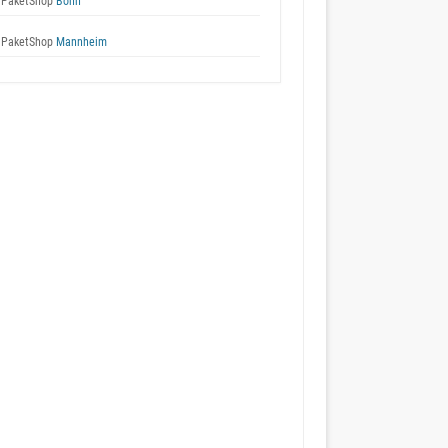
 PaketShop
Bonn
 PaketShop
Mannheim