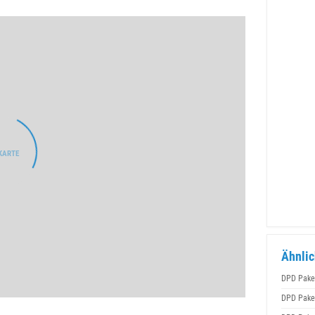
Ähnlic
DPD Pake
DPD Pake