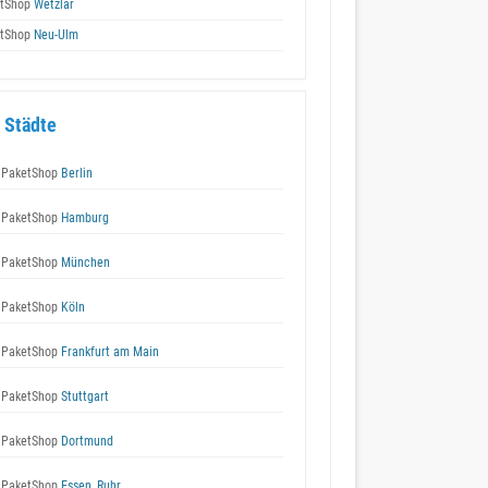
tShop
Wetzlar
tShop
Neu-Ulm
 Städte
 PaketShop
Berlin
 PaketShop
Hamburg
 PaketShop
München
 PaketShop
Köln
 PaketShop
Frankfurt am Main
 PaketShop
Stuttgart
 PaketShop
Dortmund
 PaketShop
Essen, Ruhr