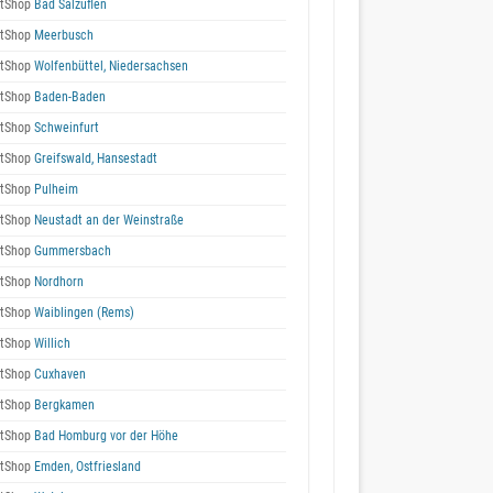
tShop
Bad Salzuflen
tShop
Meerbusch
tShop
Wolfenbüttel, Niedersachsen
tShop
Baden-Baden
tShop
Schweinfurt
tShop
Greifswald, Hansestadt
tShop
Pulheim
tShop
Neustadt an der Weinstraße
tShop
Gummersbach
tShop
Nordhorn
tShop
Waiblingen (Rems)
tShop
Willich
tShop
Cuxhaven
tShop
Bergkamen
tShop
Bad Homburg vor der Höhe
tShop
Emden, Ostfriesland