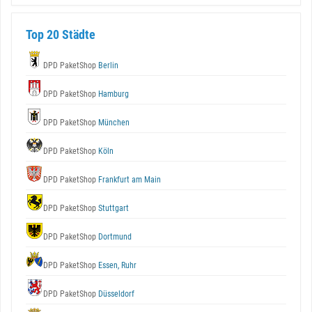
Top 20 Städte
DPD PaketShop
Berlin
DPD PaketShop
Hamburg
DPD PaketShop
München
DPD PaketShop
Köln
DPD PaketShop
Frankfurt am Main
DPD PaketShop
Stuttgart
DPD PaketShop
Dortmund
DPD PaketShop
Essen, Ruhr
DPD PaketShop
Düsseldorf