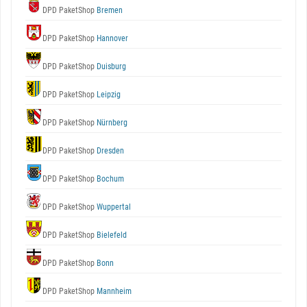
DPD PaketShop
Bremen
DPD PaketShop
Hannover
DPD PaketShop
Duisburg
DPD PaketShop
Leipzig
DPD PaketShop
Nürnberg
DPD PaketShop
Dresden
DPD PaketShop
Bochum
DPD PaketShop
Wuppertal
DPD PaketShop
Bielefeld
DPD PaketShop
Bonn
DPD PaketShop
Mannheim