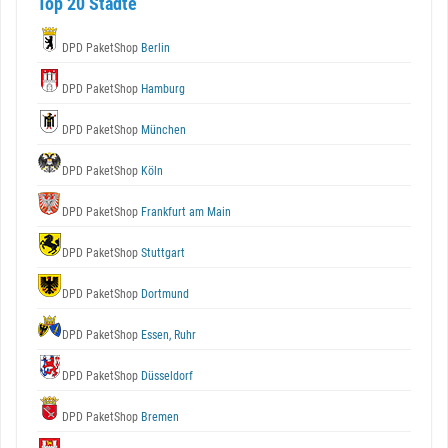
Top 20 Städte
DPD PaketShop
Berlin
DPD PaketShop
Hamburg
DPD PaketShop
München
DPD PaketShop
Köln
DPD PaketShop
Frankfurt am Main
DPD PaketShop
Stuttgart
DPD PaketShop
Dortmund
DPD PaketShop
Essen, Ruhr
DPD PaketShop
Düsseldorf
DPD PaketShop
Bremen