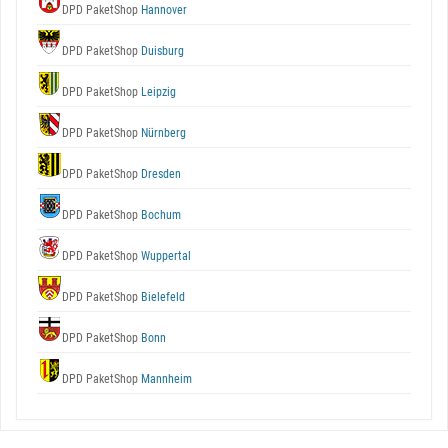
DPD PaketShop
Hannover
DPD PaketShop
Duisburg
DPD PaketShop
Leipzig
DPD PaketShop
Nürnberg
DPD PaketShop
Dresden
DPD PaketShop
Bochum
DPD PaketShop
Wuppertal
DPD PaketShop
Bielefeld
DPD PaketShop
Bonn
DPD PaketShop
Mannheim