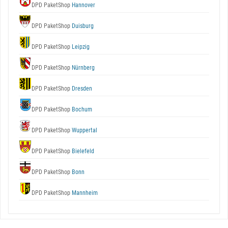
DPD PaketShop
Hannover
DPD PaketShop
Duisburg
DPD PaketShop
Leipzig
DPD PaketShop
Nürnberg
DPD PaketShop
Dresden
DPD PaketShop
Bochum
DPD PaketShop
Wuppertal
DPD PaketShop
Bielefeld
DPD PaketShop
Bonn
DPD PaketShop
Mannheim