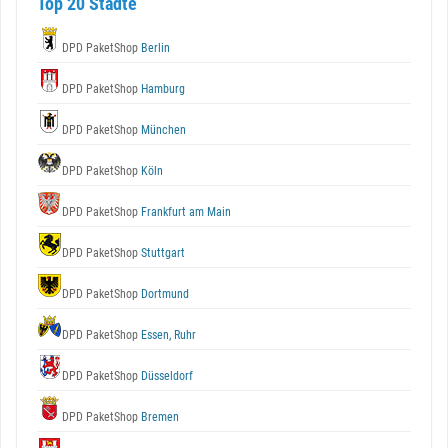
Top 20 Städte
DPD PaketShop
Berlin
DPD PaketShop
Hamburg
DPD PaketShop
München
DPD PaketShop
Köln
DPD PaketShop
Frankfurt am Main
DPD PaketShop
Stuttgart
DPD PaketShop
Dortmund
DPD PaketShop
Essen, Ruhr
DPD PaketShop
Düsseldorf
DPD PaketShop
Bremen