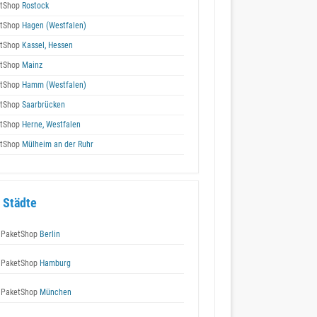
tShop
Rostock
tShop
Hagen (Westfalen)
tShop
Kassel, Hessen
tShop
Mainz
tShop
Hamm (Westfalen)
tShop
Saarbrücken
tShop
Herne, Westfalen
tShop
Mülheim an der Ruhr
 Städte
 PaketShop
Berlin
 PaketShop
Hamburg
 PaketShop
München