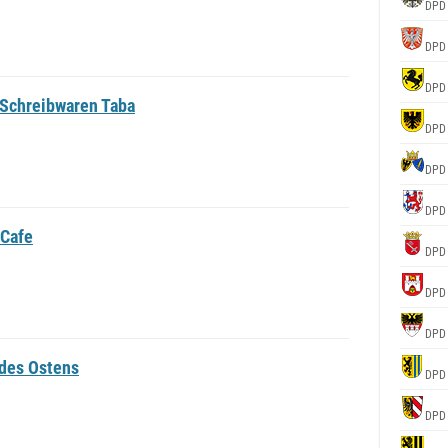
DPD
DPD
DPD
 Schreibwaren Taba
DPD
DPD
DPD
 Cafe
DPD
DPD
DPD
 des Ostens
DPD
DPD