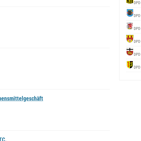
DPD
DPD
DPD
DPD
DPD
DPD
bensmittelgeschäft
TC.