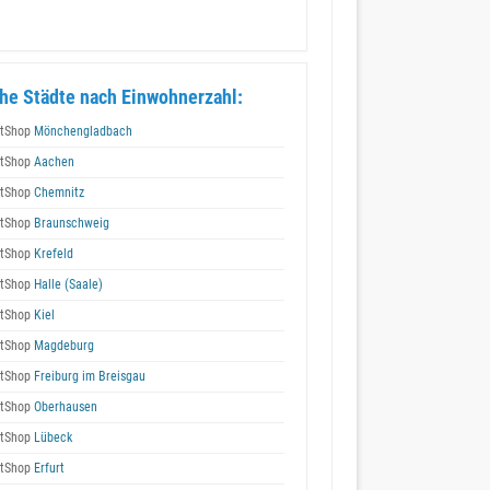
he Städte nach Einwohnerzahl:
tShop
Mönchengladbach
tShop
Aachen
tShop
Chemnitz
tShop
Braunschweig
tShop
Krefeld
tShop
Halle (Saale)
tShop
Kiel
tShop
Magdeburg
tShop
Freiburg im Breisgau
tShop
Oberhausen
tShop
Lübeck
tShop
Erfurt