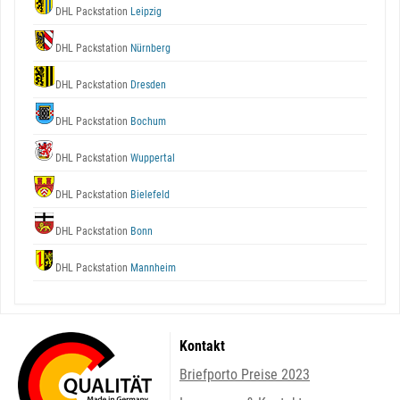
DHL Packstation
Leipzig
DHL Packstation
Nürnberg
DHL Packstation
Dresden
DHL Packstation
Bochum
DHL Packstation
Wuppertal
DHL Packstation
Bielefeld
DHL Packstation
Bonn
DHL Packstation
Mannheim
Kontakt
Briefporto Preise 2023