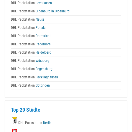
DHL Packstation
Leverkusen
DHL Packstation
Oldenburg in Oldenburg
DHL Packstation
Neuss
DHL Packstation
Potsdam
DHL Packstation
Darmstadt
DHL Packstation
Paderborn
DHL Packstation
Heidelberg
DHL Packstation
Würzburg
DHL Packstation
Regensburg
DHL Packstation
Recklinghausen
DHL Packstation
Göttingen
Top 20 Städte
DHL Packstation
Berlin