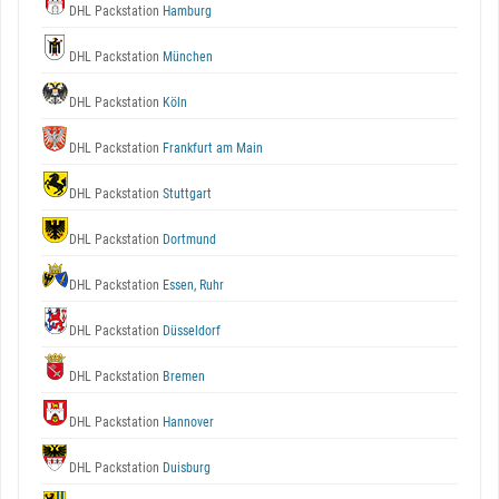
DHL Packstation
Hamburg
DHL Packstation
München
DHL Packstation
Köln
DHL Packstation
Frankfurt am Main
DHL Packstation
Stuttgart
DHL Packstation
Dortmund
DHL Packstation
Essen, Ruhr
DHL Packstation
Düsseldorf
DHL Packstation
Bremen
DHL Packstation
Hannover
DHL Packstation
Duisburg