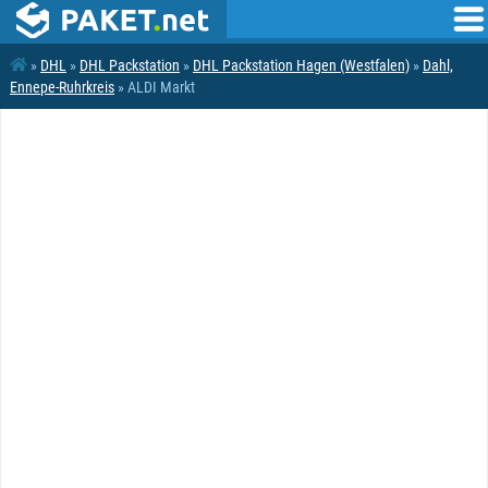
»
DHL
»
DHL Packstation
»
DHL Packstation Hagen (Westfalen)
»
Dahl,
Ennepe-Ruhrkreis
» ALDI Markt