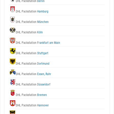
DHL Packstation
Berlin
DHL Packstation
Hamburg
DHL Packstation
München
DHL Packstation
Köln
DHL Packstation
Frankfurt am Main
DHL Packstation
Stuttgart
DHL Packstation
Dortmund
DHL Packstation
Essen, Ruhr
DHL Packstation
Düsseldorf
DHL Packstation
Bremen
DHL Packstation
Hannover