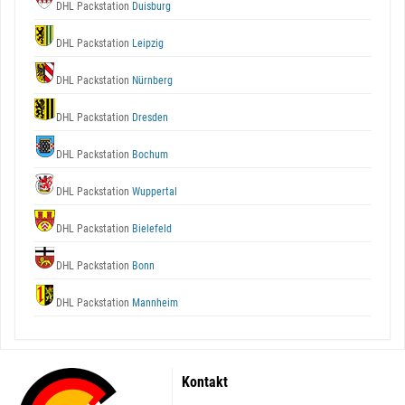
DHL Packstation
Duisburg
DHL Packstation
Leipzig
DHL Packstation
Nürnberg
DHL Packstation
Dresden
DHL Packstation
Bochum
DHL Packstation
Wuppertal
DHL Packstation
Bielefeld
DHL Packstation
Bonn
DHL Packstation
Mannheim
Kontakt