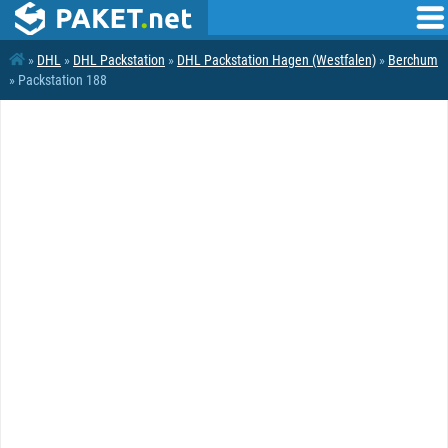
»
DHL
»
DHL Packstation
»
DHL Packstation Hagen (Westfalen)
»
Berchum
» Packstation 188