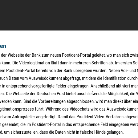
ten
n der Webseite der Bank zum neuen Postident-Portal geleitet, wo man sich zwis
nn. Die Videolegitimation läuft dann in mehreren Schritten ab. Im ersten Schr
ie dem Postident-Portal bereits von der Bank übergeben wurden. Neben Vor- u
auch Daten vom Ausweisdokument abgefragt, mit dem die Identifikation durchg
n entsprechend vorgefertigte Felder eingetragen. Anschließend aktiviert m
n. Die Webseite der Deutschen Post bietet anschließend die Möglichkeit, die
werden kann. Sind die Vorbereitungen abgeschlossen, wird man direkt über ein
egitimationsprozess führt. Während des Videochats wird das Ausweisdokumen
nd vom Antragsteller angefertigt. Damit das Postident Video-Verfahren abg
gesendet, die im Postident-Portal in das entsprechende Feld eingegeben wer
, um sicherzustellen, dass die Daten nicht in falsche Hände gelangen.