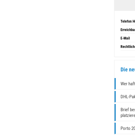
Telefon H
Erreichba
E-Mail
Rechtlich
Die ne
Wer haft
DHL-Pak
Brief be
platzier
Porto 2