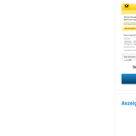
De
Anzei