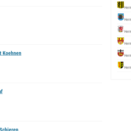
Herm
Herm
Herm
Herm
st Koehnen
Herm
Herm
af
 Schieren