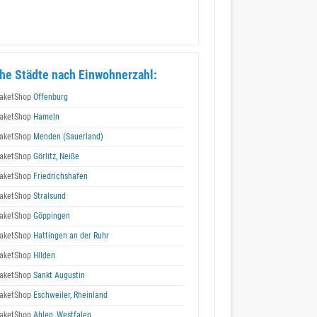
he Städte nach Einwohnerzahl:
aketShop
Offenburg
aketShop
Hameln
aketShop
Menden (Sauerland)
aketShop
Görlitz, Neiße
aketShop
Friedrichshafen
aketShop
Stralsund
aketShop
Göppingen
aketShop
Hattingen an der Ruhr
aketShop
Hilden
aketShop
Sankt Augustin
aketShop
Eschweiler, Rheinland
aketShop
Ahlen, Westfalen