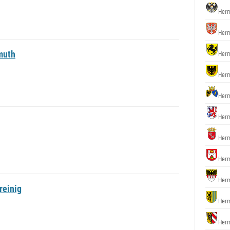
Herm
Herm
muth
Herm
Herm
Herm
Herm
Herm
Herm
Herm
reinig
Herm
Herm