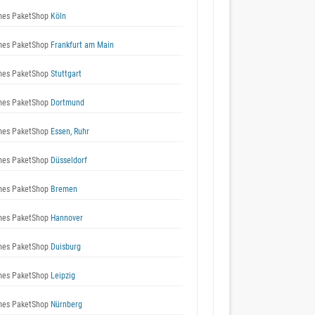
es PaketShop
Köln
es PaketShop
Frankfurt am Main
es PaketShop
Stuttgart
es PaketShop
Dortmund
es PaketShop
Essen, Ruhr
es PaketShop
Düsseldorf
es PaketShop
Bremen
es PaketShop
Hannover
es PaketShop
Duisburg
es PaketShop
Leipzig
es PaketShop
Nürnberg