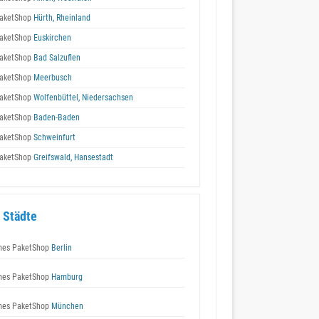
aketShop
Hürth, Rheinland
aketShop
Euskirchen
aketShop
Bad Salzuflen
aketShop
Meerbusch
aketShop
Wolfenbüttel, Niedersachsen
aketShop
Baden-Baden
aketShop
Schweinfurt
aketShop
Greifswald, Hansestadt
 Städte
es PaketShop
Berlin
es PaketShop
Hamburg
es PaketShop
München