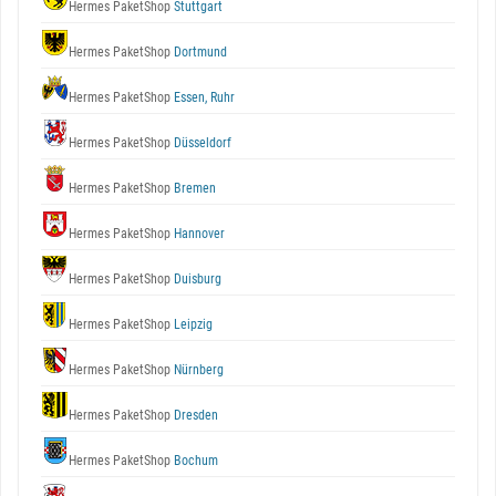
Hermes PaketShop
Stuttgart
Hermes PaketShop
Dortmund
Hermes PaketShop
Essen, Ruhr
Hermes PaketShop
Düsseldorf
Hermes PaketShop
Bremen
Hermes PaketShop
Hannover
Hermes PaketShop
Duisburg
Hermes PaketShop
Leipzig
Hermes PaketShop
Nürnberg
Hermes PaketShop
Dresden
Hermes PaketShop
Bochum