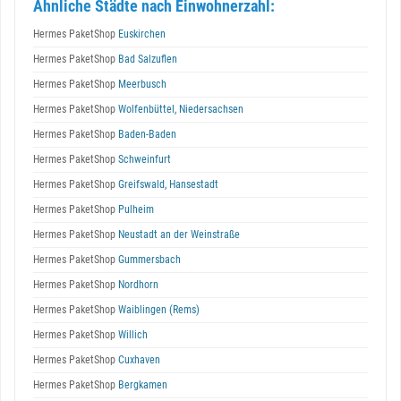
Ähnliche Städte nach Einwohnerzahl:
Hermes PaketShop
Euskirchen
Hermes PaketShop
Bad Salzuflen
Hermes PaketShop
Meerbusch
Hermes PaketShop
Wolfenbüttel, Niedersachsen
Hermes PaketShop
Baden-Baden
Hermes PaketShop
Schweinfurt
Hermes PaketShop
Greifswald, Hansestadt
Hermes PaketShop
Pulheim
Hermes PaketShop
Neustadt an der Weinstraße
Hermes PaketShop
Gummersbach
Hermes PaketShop
Nordhorn
Hermes PaketShop
Waiblingen (Rems)
Hermes PaketShop
Willich
Hermes PaketShop
Cuxhaven
Hermes PaketShop
Bergkamen