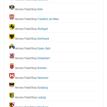
Hermes PaketShop
Köln
Hermes PaketShop
Frankfurt am Main
Hermes PaketShop
Stuttgart
Hermes PaketShop
Dortmund
Hermes PaketShop
Essen, Ruhr
Hermes PaketShop
Düsseldorf
Hermes PaketShop
Bremen
Hermes PaketShop
Hannover
Hermes PaketShop
Duisburg
Hermes PaketShop
Leipzig