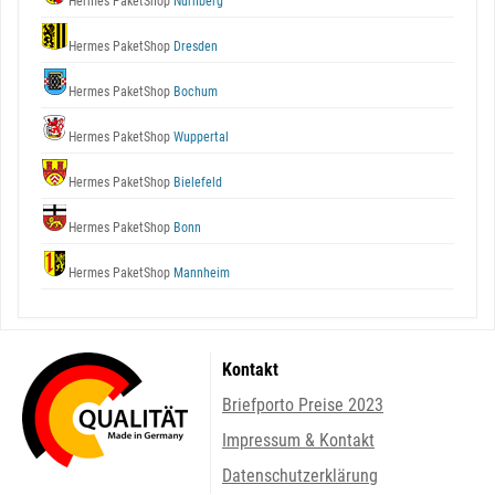
Hermes PaketShop
Nürnberg
Hermes PaketShop
Dresden
Hermes PaketShop
Bochum
Hermes PaketShop
Wuppertal
Hermes PaketShop
Bielefeld
Hermes PaketShop
Bonn
Hermes PaketShop
Mannheim
Kontakt
Briefporto Preise 2023
Impressum & Kontakt
Datenschutzerklärung