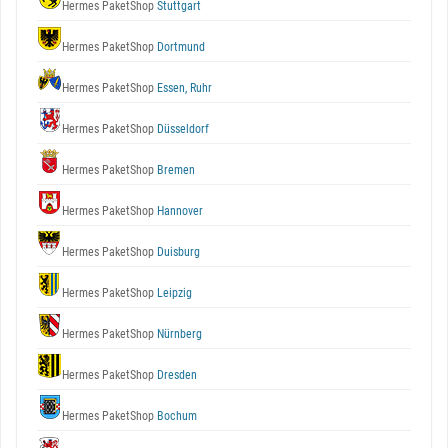
Hermes PaketShop
Stuttgart
Hermes PaketShop
Dortmund
Hermes PaketShop
Essen, Ruhr
Hermes PaketShop
Düsseldorf
Hermes PaketShop
Bremen
Hermes PaketShop
Hannover
Hermes PaketShop
Duisburg
Hermes PaketShop
Leipzig
Hermes PaketShop
Nürnberg
Hermes PaketShop
Dresden
Hermes PaketShop
Bochum