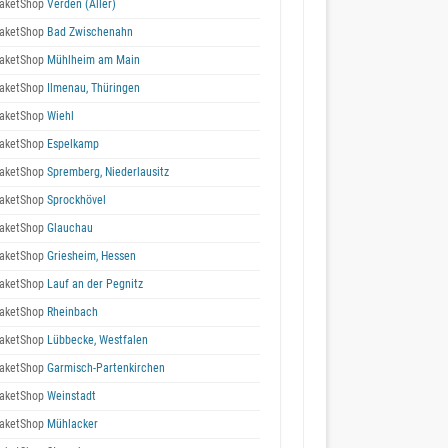
aketShop
Verden (Aller)
aketShop
Bad Zwischenahn
aketShop
Mühlheim am Main
aketShop
Ilmenau, Thüringen
aketShop
Wiehl
aketShop
Espelkamp
aketShop
Spremberg, Niederlausitz
aketShop
Sprockhövel
aketShop
Glauchau
aketShop
Griesheim, Hessen
aketShop
Lauf an der Pegnitz
aketShop
Rheinbach
aketShop
Lübbecke, Westfalen
aketShop
Garmisch-Partenkirchen
aketShop
Weinstadt
aketShop
Mühlacker