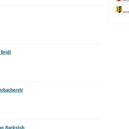
Herm
Herm
 Bridi
hrbacherstr
un.Backstub