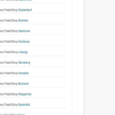
es PaketShop
Düsseldorf
es PaketShop
Bremen
es PaketShop
Hannover
es PaketShop
Duisburg
es PaketShop
Leipzig
es PaketShop
Nürnberg
es PaketShop
Dresden
es PaketShop
Bochum
es PaketShop
Wuppertal
es PaketShop
Bielefeld