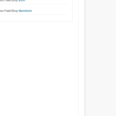
es PaketShop
Bonn
es PaketShop
Mannheim