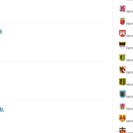
Herm
Herm
h
Herm
Herm
Herm
Herm
Herm
Herm
r.
Herm
Herm