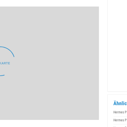
Ähnlic
Hermes P
Hermes P