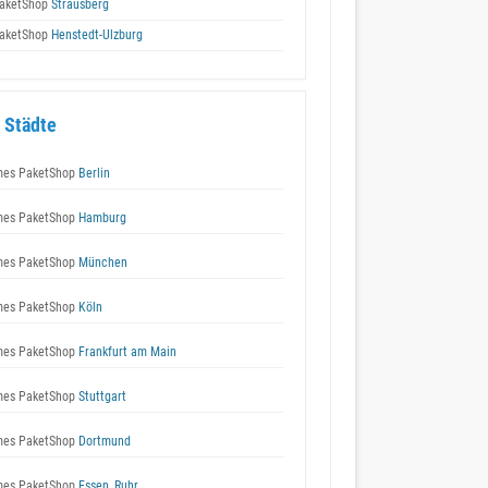
aketShop
Strausberg
aketShop
Henstedt-Ulzburg
 Städte
es PaketShop
Berlin
es PaketShop
Hamburg
es PaketShop
München
es PaketShop
Köln
es PaketShop
Frankfurt am Main
es PaketShop
Stuttgart
es PaketShop
Dortmund
es PaketShop
Essen, Ruhr