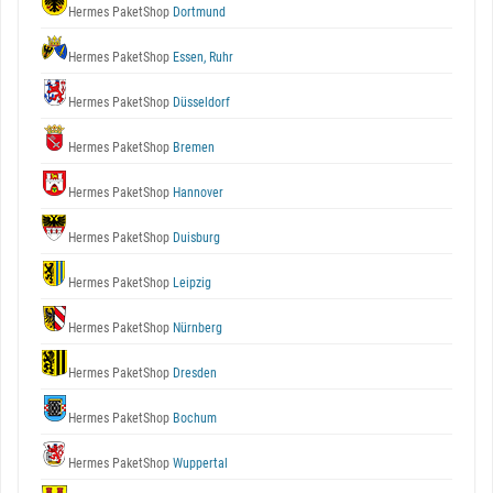
Hermes PaketShop
Dortmund
Hermes PaketShop
Essen, Ruhr
Hermes PaketShop
Düsseldorf
Hermes PaketShop
Bremen
Hermes PaketShop
Hannover
Hermes PaketShop
Duisburg
Hermes PaketShop
Leipzig
Hermes PaketShop
Nürnberg
Hermes PaketShop
Dresden
Hermes PaketShop
Bochum
Hermes PaketShop
Wuppertal