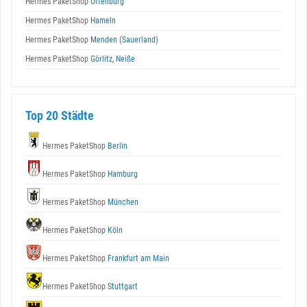
Hermes PaketShop
Offenburg
Hermes PaketShop
Hameln
Hermes PaketShop
Menden (Sauerland)
Hermes PaketShop
Görlitz, Neiße
Top 20 Städte
Hermes PaketShop
Berlin
Hermes PaketShop
Hamburg
Hermes PaketShop
München
Hermes PaketShop
Köln
Hermes PaketShop
Frankfurt am Main
Hermes PaketShop
Stuttgart