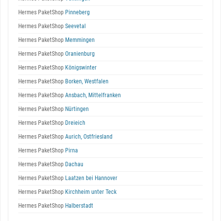
Hermes PaketShop
Pinneberg
Hermes PaketShop
Seevetal
Hermes PaketShop
Memmingen
Hermes PaketShop
Oranienburg
Hermes PaketShop
Königswinter
Hermes PaketShop
Borken, Westfalen
Hermes PaketShop
Ansbach, Mittelfranken
Hermes PaketShop
Nürtingen
Hermes PaketShop
Dreieich
Hermes PaketShop
Aurich, Ostfriesland
Hermes PaketShop
Pirna
Hermes PaketShop
Dachau
Hermes PaketShop
Laatzen bei Hannover
Hermes PaketShop
Kirchheim unter Teck
Hermes PaketShop
Halberstadt