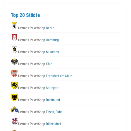
Top 20 Städte
Hermes PaketShop
Berlin
Hermes PaketShop
Hamburg
Hermes PaketShop
München
Hermes PaketShop
Köln
Hermes PaketShop
Frankfurt am Main
Hermes PaketShop
Stuttgart
Hermes PaketShop
Dortmund
Hermes PaketShop
Essen, Ruhr
Hermes PaketShop
Düsseldorf