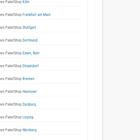
es PaketShop
Köln
es PaketShop
Frankfurt am Main
es PaketShop
Stuttgart
es PaketShop
Dortmund
es PaketShop
Essen, Ruhr
es PaketShop
Düsseldorf
es PaketShop
Bremen
es PaketShop
Hannover
es PaketShop
Duisburg
es PaketShop
Leipzig
es PaketShop
Nürnberg