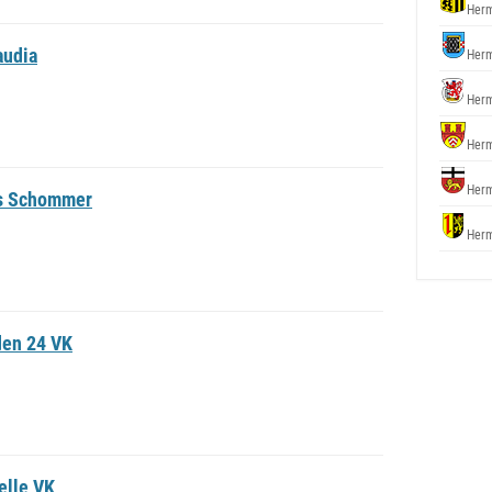
Herm
audia
Herm
Herm
Herm
Herm
s Schommer
Herm
den 24 VK
elle VK