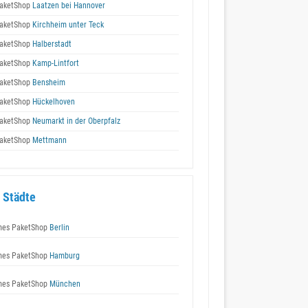
aketShop
Laatzen bei Hannover
aketShop
Kirchheim unter Teck
aketShop
Halberstadt
aketShop
Kamp-Lintfort
aketShop
Bensheim
aketShop
Hückelhoven
aketShop
Neumarkt in der Oberpfalz
aketShop
Mettmann
 Städte
es PaketShop
Berlin
es PaketShop
Hamburg
es PaketShop
München