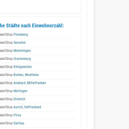
he Städte nach Einwohnerzahl:
aketShop
Pinneberg
aketShop
Seevetal
aketShop
Memmingen
aketShop
Oranienburg
aketShop
Königswinter
aketShop
Borken, Westfalen
aketShop
Ansbach, Mittelfranken
aketShop
Nürtingen
aketShop
Dreieich
aketShop
Aurich, Ostfriesland
aketShop
Pirna
aketShop
Dachau