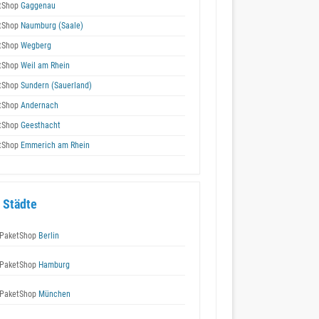
tShop
Gaggenau
tShop
Naumburg (Saale)
tShop
Wegberg
tShop
Weil am Rhein
tShop
Sundern (Sauerland)
tShop
Andernach
tShop
Geesthacht
tShop
Emmerich am Rhein
 Städte
PaketShop
Berlin
PaketShop
Hamburg
PaketShop
München