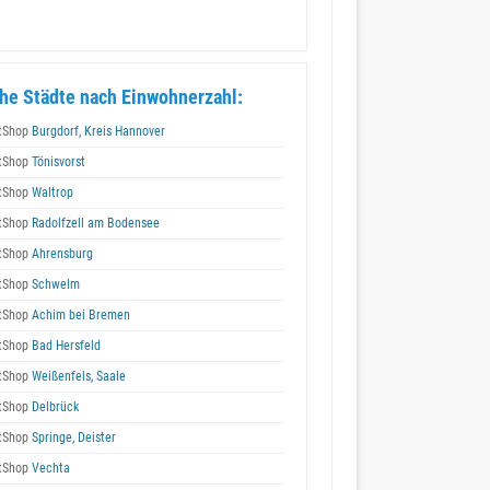
he Städte nach Einwohnerzahl:
tShop
Burgdorf, Kreis Hannover
tShop
Tönisvorst
tShop
Waltrop
tShop
Radolfzell am Bodensee
tShop
Ahrensburg
tShop
Schwelm
tShop
Achim bei Bremen
tShop
Bad Hersfeld
tShop
Weißenfels, Saale
tShop
Delbrück
tShop
Springe, Deister
tShop
Vechta